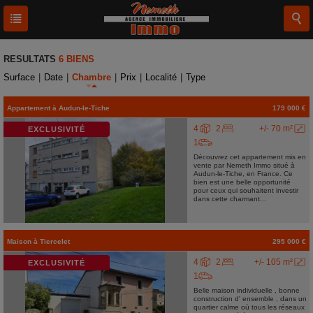
RESULTATS
6 BIENS
Surface
|
Date
|
Chambre
|
Prix
|
Localité
|
Type
Appartement
à
Audun-le-Tiche
179 000 €
4
2
+/- 70 m²
EXCLUSIVITÉ
1
Découvrez cet appartement mis en
vente par Nemeth Immo situé à
Audun-le-Tiche, en France. Ce
bien est une belle opportunité
pour ceux qui souhaitent investir
dans cette charmant...
Maison
à
Tiercelet
295 000 €
4
2
+/- 105 m²
EXCLUSIVITÉ
1
Belle maison individuelle , bonne
construction d' ensemble , dans un
quartier calme où tous les réseaux