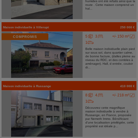
humides ont été refaits ainsi que la
route . Cette maison comprend un
hal...
Maison individuelle
à
Villerupt
250 000 €
5
3
+/- 150 m²
COMPROMIS
1
Belle maison individuelle plain pied
sur sous sol, dans quartier calme,
de bonne facture, (dalles pleine au
niveau du RDC, et des combles à
aménager). Hall, d entrée, couloir
di...
Maison individuelle
à
Russange
410 000 €
8
4
+/- 218 m²
1
Découvrez cette magnifique
maison individuelle à vendre à
Russange, en France, proposée
par Nemeth Immo. Bénéficiant
d'une localisation privilégiée, cette
propriété est idéale p...