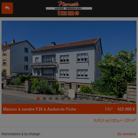
Maison
à vendre
F10 à
Audun-le-Tiche
FAI*
415 000 €
2
6
2
2
+/- 220 m
Honoraires à la charge :
du vendeur