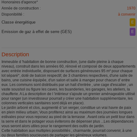
Honoraires d'agence*
Année de construction :
1970
Disponibilité :
à convenir
Classe énergétique
E
Emission de gaz à effet de serre (GES)
E
Description
Immeuble d 'habitation de bonne construction, (une dalle pleine à chaque
niveau), construit dans les années 60, rénové et composé de deux appartements
avec entrée individuelle, disposant de surfaces généreuses 95 m² pour chaque
lot séparé*, doté de balcon respectif, de 3 chambres respectives, d'une salle de
bains, une cuisine équipée, d'un salon et salle à manger pour chacun d' entre
eux. Les communs sont distribués par un hall d'entrée , une cage d'escalier , un
vaste sous/sol ou figure les caves, les buanderies, les garages, les ateliers, la
chaufferie. A La description de l 'intérieur s'ajoute un grenier aménageable utilisé
pour ranger (un investisseur pourrait y créer une habitation supplémentaire, les
colonnes verticales sanitaires sont déjà en place).
Le jardin arboré et clos, augmenté d 'un verger, constitue un vrai havre de paix
en plein milieu urbain; Vous profiterez ainsi au maximum des journées longues
estivales pour vous reposez au pied de la terrasse . Avant cela un petit tour dans
la serre et dans le potager vous éviterons de dépenser plus ...Les dépendances
vous seront alors utiles pour le rangement des outils de jardin.
Cette habitation aux multiples possibilités , charmante, pourrait convenir, à une
ou deux familles soucieuses de partager les généreux volumes.